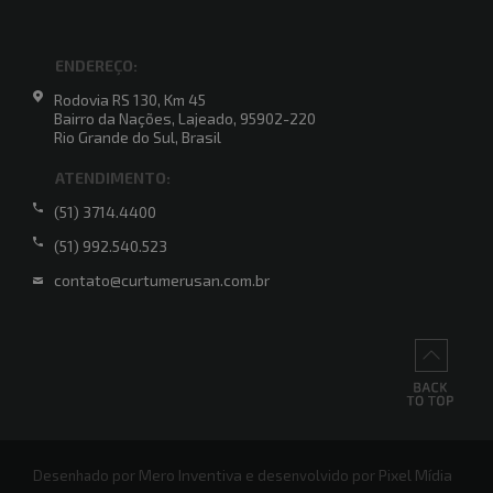
ENDEREÇO:
Rodovia RS 130, Km 45
Bairro da Nações, Lajeado, 95902-220
Rio Grande do Sul, Brasil
ATENDIMENTO:
(51) 3714.4400
(51) 992.540.523
contato@curtumerusan.com.br
Mero Inventiva
Pixel Mídia
Desenhado por
e desenvolvido por